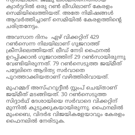
സ്വന്തമാക്കി. ജമ്മു കശ്മീരീനെതിരായ
ക്വാർട്ടറിൽ ഒരു റൺ ലീഡിലാണ് കേരളം
സെമിയിലെത്തിയത്. അതേ നിമിഷങ്ങൾ
ആവർത്തിച്ചാണ് സെമിയിൽ കേരളത്തിന്റെ
ചരിത്രനേട്ടം.
അവസാന ദിനം ഏഴ് വിക്കറ്റിന് 429
റൺസെന്ന നിലയിലാണ് ഗുജറാത്ത്
ക്രീസിലെത്തിയത്. ലീഡ് നേടി ഫൈനൽ
ഉറപ്പിക്കാൻ ഗുജറാത്തിന് 29 റൺസായിരുന്നു
വേണ്ടിയിരുന്നത്. 79 റൺസെടുത്ത ജയ്മീത്
പട്ടേലിനെ ആദിത്യ സർവാതെ
പുറത്താക്കിയതാണ് വഴിത്തിരിവായത്.
മുഹമ്മദ് അസ്ഹറുദ്ദീൻ സ്റ്റംപ് ചെയ്താണ്
ജയ്മീത് മടങ്ങിയത്. 30 റൺസെടുത്ത
സിദ്ദാർഥ് ദേശായിയെ സർവാദെ വിക്കറ്റിന്
മുന്നിൽ കുടുക്കുകയായിരുന്നു. ഫൈനലിൽ
മുംബൈ, വിദർഭ വിജയികളേയാവും കേരളം
ഫൈനലിൽ നേരിടുക.