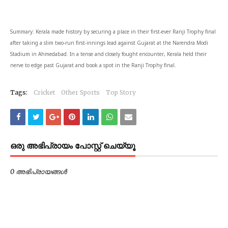
Summary: Kerala made history by securing a place in their first-ever Ranji Trophy final
after taking a slim two-run first-innings lead against Gujarat at the Narendra Modi
Stadium in Ahmedabad. In a tense and closely fought encounter, Kerala held their
nerve to edge past Gujarat and book a spot in the Ranji Trophy final.
Tags:
Cricket
Other Sports
Top Story
ഒരു അഭിപ്രായം പോസ്റ്റ് ചെയ്യൂ
0 അഭിപ്രായങ്ങള്‍