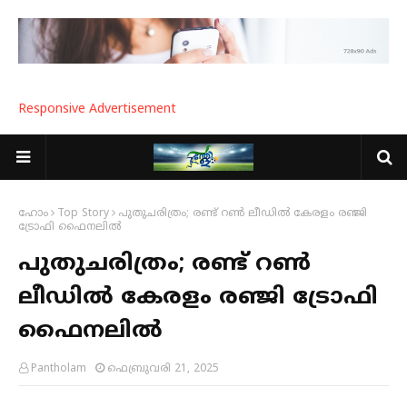
Responsive Advertisement
ഹോം
Top Story
പുതുചരിത്രം; രണ്ട് റൺ ലീഡിൽ കേരളം രഞ്ജി
ട്രോഫി ഫൈനലിൽ
പുതുചരിത്രം; രണ്ട് റൺ
ലീഡിൽ കേരളം രഞ്ജി ട്രോഫി
ഫൈനലിൽ
Pantholam
ഫെബ്രുവരി 21, 2025