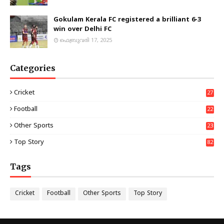
Gokulam Kerala FC registered a brilliant 6-3
win over Delhi FC
ഫെബ്രുവരി 17, 2025
Categories
Cricket
27
Football
22
3
Other Sports
23
Top Story
82
Tags
Cricket
Football
Other Sports
Top Story