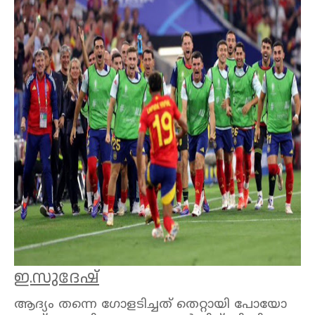
ഇ.സുദേഷ്
ആദ്യം തന്നെ ഗോളടിച്ചത് തെറ്റായി പോയോ