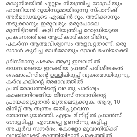
മദ്ധ്യനിരയിൽ എല്ലാം നിയന്ത്രിച്ച റോഡ്രിയും
ഫാബിയൻ റൂയിസുമായിരുന്നു സ്പാനിഷ്
അർമാഡയുടെ എഞ്ചിൻ റൂം. അടിക്കാനും
തടുക്കാനും ഇരുവരും ഒരുപോലെ
മുന്നിട്ടിറങ്ങി. കളി നിയന്ത്രിച്ച റോഡ്രിയുടെ
പ്രകടനത്തിലെ ആധികാരികത ടീമിനു
പകർന്ന ആത്മവിശ്വാസം അളവറ്റതാണ്. ഒരു
ഗോൾ കുറിച്ച ഓൾമോയും റോൾ ഭംഗിയാക്കി.
ഗ്രിസ്മാനു പകരം ആദ്യ ഇലവനിൽ
ഡെമ്പലെയെ ഇറക്കിയ ഫ്രഞ്ച് പരിശീലകൻ
ദെഷാംപ്സിന്റെ ഉള്ളിലിരുപ്പ് വ്യക്തമായിരുന്നു.
കർവഹലിന്റെ അഭാവത്തിൽ
പ്രതിരോധത്തിന്റെ വലതു പാർശ്വം
കാക്കാനിറങ്ങിയ ജീസസ് നവാസിന്റെ
പ്രായക്കൂടുതൽ മുതലെടുക്കുക. ആദ്യ 10
മിനിറ്റ് ആ തന്ത്രം ജയിച്ചുവെന്ന
തോന്നലുയർത്തി. എട്ടാം മിനിറ്റിൽ ഫ്രാൻസ്
ഗോളടിച്ചു. എമ്പാപ്പെ ഉണർന്നു കളിച്ച
അപൂർവ സന്ദർഭം. കോളോ മുവാനിയ്ക്ക്
വലയിലേക്ക് കുത്തിയിടാൻ പാകത്തിൽ