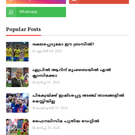
Popular Posts
രക്ഷപ്പെടുമോ ഈ ബ്രസീൽ?
ഏപ്രിൽ 04, 2025
ഏപ്രിൽ ആറിന് മുംബൈയിൽ എൽ
ക്ലാസിക്കോ
മാർച്ച് 01, 2025
പിക്വേയ്ക്ക് ഇഷ്ടപ്പെട്ട അഞ്ച് താരങ്ങളിൽ
മെസ്സിയില്ല
ഫെബ്രുവരി 27, 2025
ഫൈനലിസിമ പുതിയ ഡേറ്റിൽ
മാർച്ച് 29, 2025